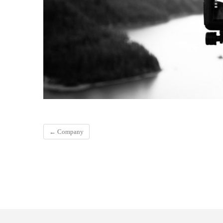
←
Company