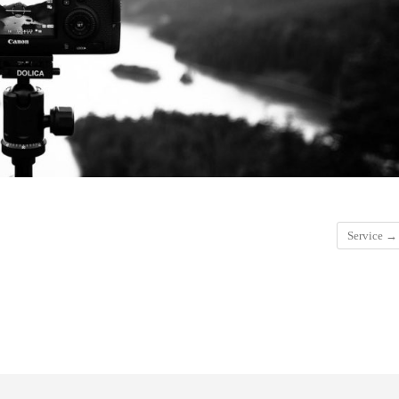
Service
→